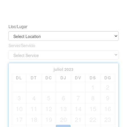
Lloc/Lugar
Servei/Servicio
juliol
2023
DL
DT
DC
DJ
DV
DS
DG
1
2
3
4
5
6
7
8
9
10
11
12
13
14
15
16
17
18
19
20
21
22
23